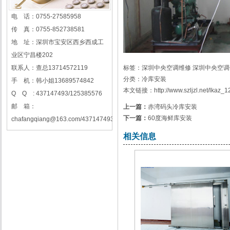
电 话：0755-27585958
传 真：0755-852738581
地 址：深圳市宝安区西乡西成工
业区宁昌楼202
联系人：查总13714572119
标签：
深圳中央空调维修
深圳中央空调
分类：
冷库安装
手 机：韩小姐13689574842
本文链接：
http://www.szljzl.net/lkaz_
Q Q : 437147493/125385576
邮 箱：
上一篇：
赤湾码头冷库安装
下一篇：
60度海鲜库安装
chafangqiang@163.com/437147493@qq.com/125385576@qq.com
相关信息