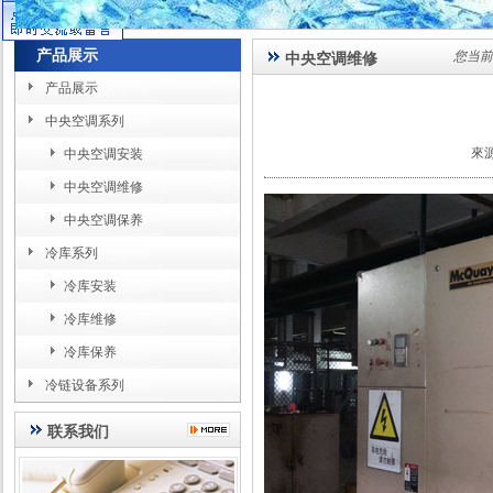
产品展示
您当前
中央空调维修
产品展示
中央空调系列
來
中央空调安装
中央空调维修
中央空调保养
冷库系列
冷库安装
冷库维修
冷库保养
冷链设备系列
联系我们