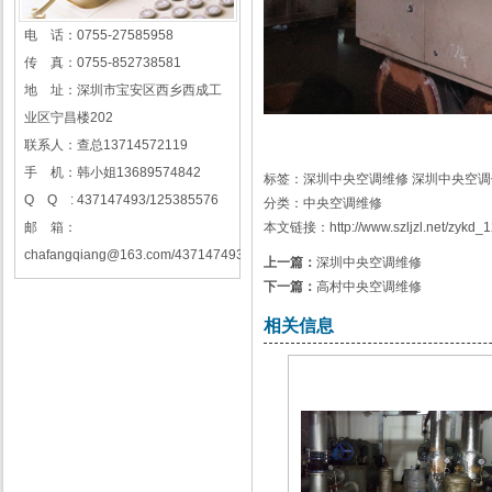
电 话：0755-27585958
传 真：0755-852738581
地 址：深圳市宝安区西乡西成工
业区宁昌楼202
联系人：查总13714572119
手 机：韩小姐13689574842
标签：
深圳中央空调维修
深圳中央空调
Q Q : 437147493/125385576
分类：
中央空调维修
邮 箱：
本文链接：
http://www.szljzl.net/zykd_
chafangqiang@163.com/437147493@qq.com/125385576@qq.com
上一篇：
深圳中央空调维修
下一篇：
高村中央空调维修
相关信息