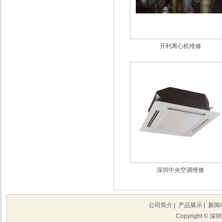
开利离心机维修
深圳中央空调维修
公司简介
|
产品展示
|
新闻
Copyright 