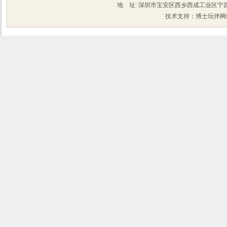
地 址: 深圳市宝安区西乡西成工业区宁昌楼202 
技术支持：博士玩伴网