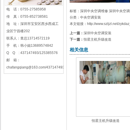
电 话：0755-27585958
标签：
深圳中央空调维修
深圳中央空调
传 真：0755-852738581
分类：
中央空调安装
地 址：深圳市宝安区西乡西成工
本文链接：
http://www.szljzl.net/zykda
业区宁昌楼202
上一篇：
深圳中央空调安装
联系人：查总13714572119
下一篇：
恒星主机升级改造
手 机：韩小姐13689574842
相关信息
Q Q : 437147493/125385576
邮 箱：
chafangqiang@163.com/437147493@qq.com/125385576@qq.com
恒星主机升级改造