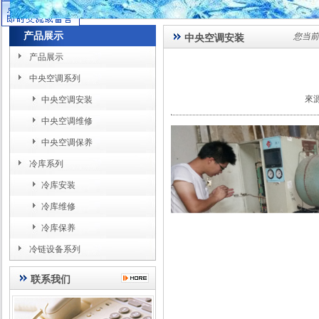
产品展示
您当前
中央空调安装
产品展示
中央空调系列
來
中央空调安装
中央空调维修
中央空调保养
冷库系列
冷库安装
冷库维修
冷库保养
冷链设备系列
联系我们