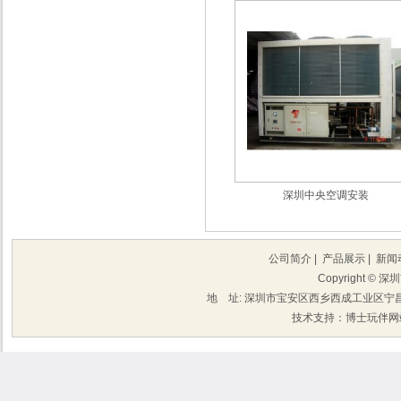
深圳中央空调安装
公司简介
|
产品展示
|
新闻
Copyright 
地 址: 深圳市宝安区西乡西成工业区宁昌楼202 
技术支持：博士玩伴网